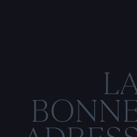
L
BONN
C
O
N