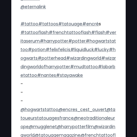
@eternalink
#tattoo
#tattoos
#tatouage
#encre
́s
#tattooflash
#frenchtattooflash
#flash
#ver
itaserum
#harrypotter
#potter
#hogwartstat
too
#potion
#felixfelicis
#liquidluck
#lucky
#h
ogwarts
#potterhead
#wizardingworld
#wizar
dingworldofharrypotter
#mudtattoo
#labarb
etattoo
#nantes
#stayawake
-
-
-
@hogwartstattoo
@encres_cest_ouvert
@ta
toueurstatouagesfrance
@neotraditionaleur
ope
@mugglenet
@harrypotterfilm
@wizardin
gworld
@tatouagemagazine
@frenchtattoofl