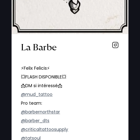
La Barbe
⚡️Felix Felicis⚡️
💥FLASH DISPONIBLE💥
📩DM si intéressé📩
@mud_tattoo
Pro team:
@barbernorthstar
@barber_dts
@criticaltattoosupply
@tatsoul