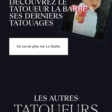
DÉCOUVREZ LE
TATOUEUR LA BARBE &
SES DERNIERS
TATOUAGES
L
'
A
T
E
L
I
E
n
s
a
v
o
i
r
p
l
u
s
s
u
r
L
a
B
a
r
b
e
T
A
T
O
U
E
U
F
I
C
H
E
S
P
R
A
T
I
Q
U
LES AUTRES
TATOUEURS