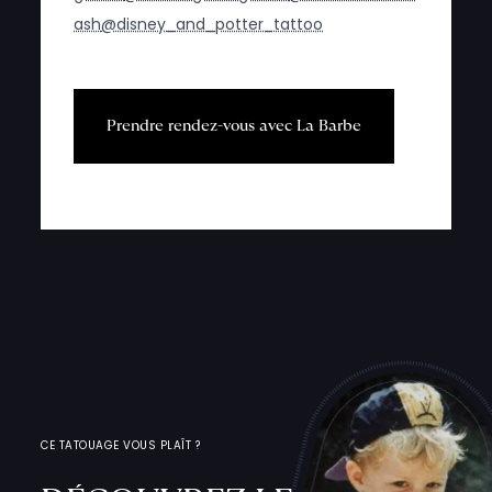
ash
@disney_and_potter_tattoo
P
r
e
n
d
r
e
r
e
n
d
e
z
-
v
o
u
s
a
v
e
c
L
a
B
a
r
b
e
CE TATOUAGE VOUS PLAÎT ?