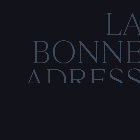
L
BONN
ADRES
C
O
N
M
E
N
T
I
O
N
S
L
É
G
Rencontre & tatouage,