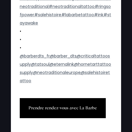
neotraditional
#neotraditionaltattoo
#ringso
fpower
#salehistoire
#labarbetattoo
#ink
#st
ayawake
•
•
•
@barberdts_fr
@barber_dts
@criticaltattoos
upply
@tatsoul
@eternalink
@hornetarttattoo
supply
@neotraditionaleurope
@salehistoiret
attoo
P
r
e
n
d
r
e
r
e
n
d
e
z
-
v
o
u
s
a
v
e
c
L
a
B
a
r
b
e