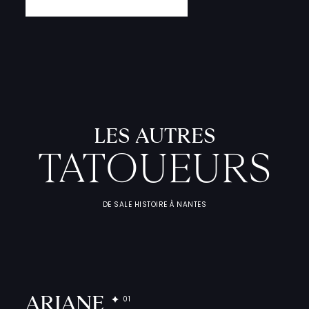
L
'
A
T
E
L
I
T
A
T
O
U
E
U
F
I
C
H
E
S
P
R
A
T
I
Q
U
LES AUTRES
TATOUEURS
DE SALE HISTOIRE À NANTES
ARIANE