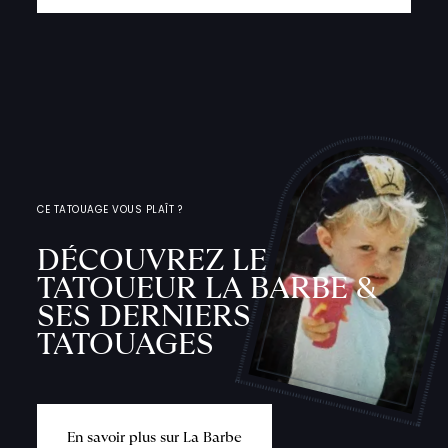
CE TATOUAGE VOUS PLAÎT ?
DÉCOUVREZ LE
TATOUEUR LA BARBE &
SES DERNIERS
TATOUAGES
E
n
s
a
v
o
i
r
p
l
u
s
s
u
r
L
a
B
a
r
b
e