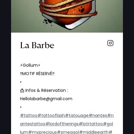
La Barbe
⚡️Gollum⚡️
‼️MOTIF RÉSERVÉ‼️
•
📩 Infos & Réservation :
Hellolabarbe@gmail.com
•
#tattoo
#tattooflash
#tatouage
#nantes
#n
antestattoo
#lordoftherings
#lotrtattoo
#gol
lum
#myprecious
#smeagol
#middleearth
#