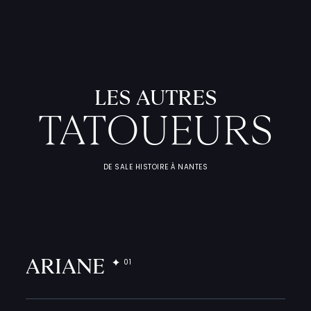
L
'
A
T
E
L
I
T
A
T
O
U
E
U
F
I
C
H
E
S
P
R
A
T
I
Q
U
LES AUTRES
TATOUEURS
DE SALE HISTOIRE À NANTES
ARIANE