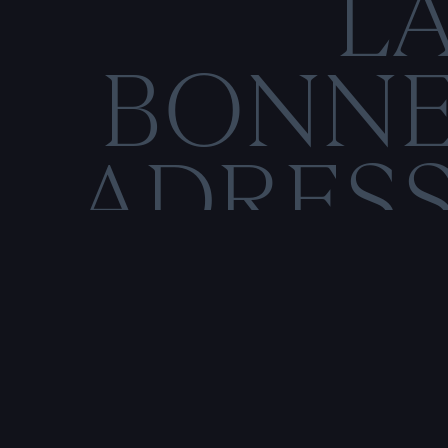
L
BONN
ADRES
C
O
M
E
N
T
I
O
N
S
L
É
Rencontre & tatouage,
uniquement sur rendez-vous