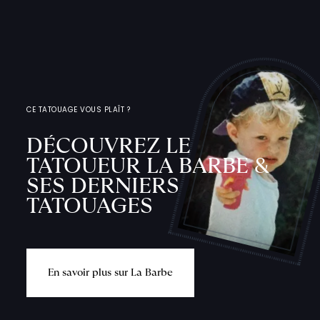
CE TATOUAGE VOUS PLAÎT ?
DÉCOUVREZ LE
TATOUEUR LA BARBE &
SES DERNIERS
TATOUAGES
E
n
s
a
v
o
i
r
p
l
u
s
s
u
r
L
a
B
a
r
b
e