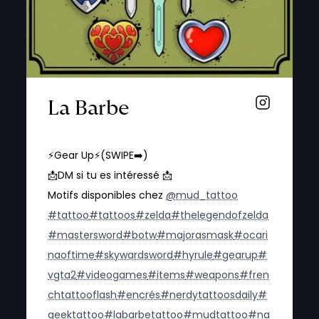
La Barbe
⚡️Gear Up⚡️(SWIPE➡️)
📩DM si tu es intéressé 📩
Motifs disponibles chez
@mud_tattoo
#tattoo
#tattoos
#zelda
#thelegendofzelda
#mastersword
#botw
#majorasmask
#ocari
naoftime
#skywardsword
#hyrule
#gearup
#
vgta2
#videogames
#items
#weapons
#fren
chtattooflash
#encrés
#nerdytattoosdaily
#
geektattoo
#labarbetattoo
#mudtattoo
#na