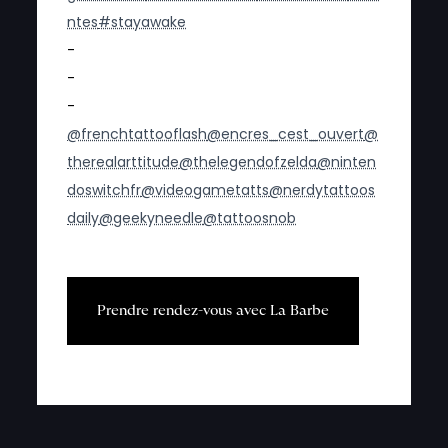
ntes
#stayawake
-
-
-
@frenchtattooflash
@encres_cest_ouvert
@
therealarttitude
@thelegendofzelda
@ninten
doswitchfr
@videogametatts
@nerdytattoos
daily
@geekyneedle
@tattoosnob
P
r
e
n
d
r
e
r
e
n
d
e
z
-
v
o
u
s
a
v
e
c
L
a
B
a
r
b
e