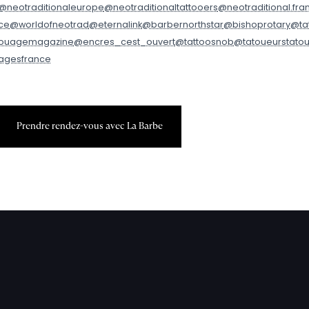
@neotraditionaleurope
@neotraditionaltattooers
@neotraditional.fra
ce
@worldofneotrad
@eternalink
@barbernorthstar
@bishoprotary
@ta
ouagemagazine
@encres_cest_ouvert
@tattoosnob
@tatoueurstato
agesfrance
P
r
e
n
d
r
e
r
e
n
d
e
z
-
v
o
u
s
a
v
e
c
L
a
B
a
r
b
e