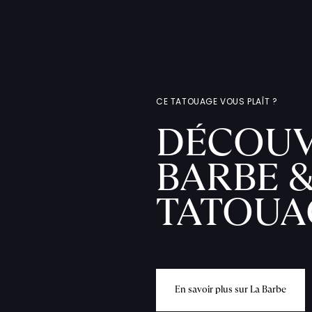
CE TATOUAGE VOUS PLAÎT ?
DÉCOUV
BARBE &
TATOUA
E
n
s
a
v
o
i
r
p
l
u
s
s
u
r
L
a
B
a
r
b
e