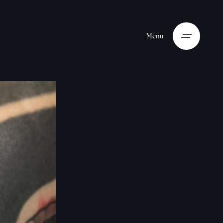
M
e
n
u