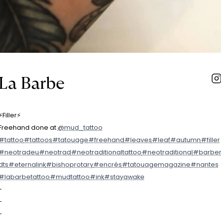
La Barbe
⚡️Filler⚡️
Freehand done at
@mud_tattoo
#tattoo
#tattoos
#tatouage
#freehand
#leaves
#leaf
#autumn
#filler
#neotradeu
#neotrad
#neotraditionaltattoo
#neotraditional
#barbe
dts
#eternalink
#bishoprotary
#encrés
#tatouagemagazine
#nantes
#labarbetattoo
#mudtattoo
#ink
#stayawake
-
-
-