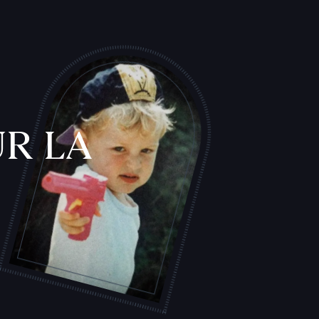
L
'
A
T
E
L
I
E
R
R LA
T
A
T
O
U
E
U
R
S
F
I
C
H
E
S
P
R
A
T
I
Q
U
E
S