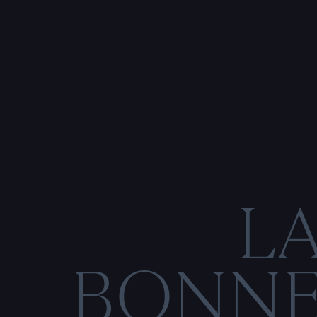
L
BONN