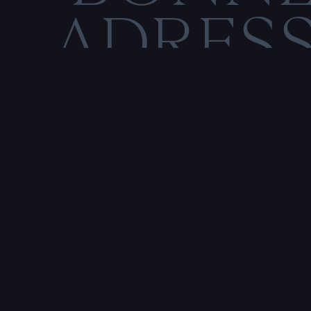
ADRES
C
O
M
E
N
T
I
O
N
S
L
É
Rencontre & tatouage,
uniquement sur rendez-vous
SALE HISTOIRE
3 RUE DE LA TOUR D'AUVERGNE,
44200 NANTES, FRANCE
P
r
e
n
d
r
e
r
e
n
d
e
z
-
v
o
u
s
a
v
e
c
u
n
t
a
t
o
u
e
u
r