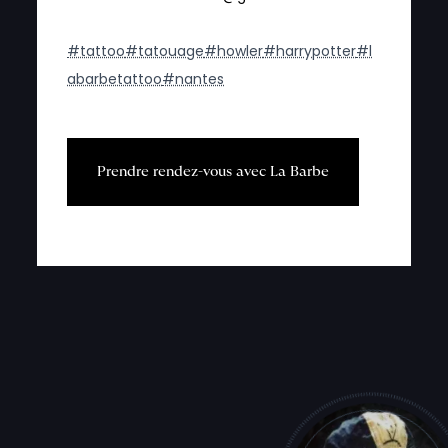
#tattoo
#tatouage
#howler
#harrypotter
#l
abarbetattoo
#nantes
P
r
e
n
d
r
e
r
e
n
d
e
z
-
v
o
u
s
a
v
e
c
L
a
B
a
r
b
e