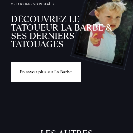
CE TATOUAGE VOUS PLAÎT ?
DÉCOUVREZ LE
TATOUEUR LA BARBE &
SES DERNIERS
TATOUAGES
E
n
s
a
v
o
i
r
p
l
u
s
s
u
r
L
a
B
a
r
b
e
L
'
A
T
E
L
I