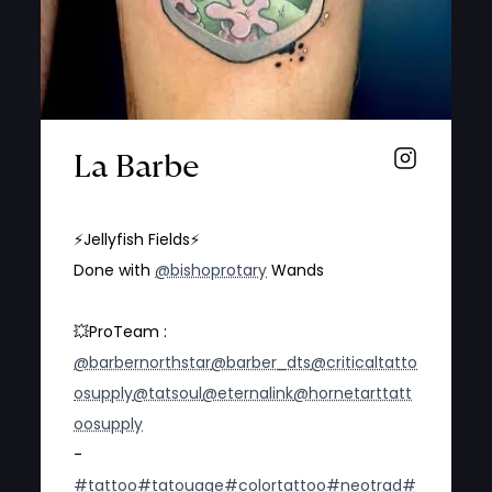
La Barbe
⚡️Jellyfish Fields⚡️
Done with
@bishoprotary
Wands
💥ProTeam :
@barbernorthstar
@barber_dts
@criticaltatto
osupply
@tatsoul
@eternalink
@hornetarttatt
oosupply
-
#tattoo
#tatouage
#colortattoo
#neotrad
#