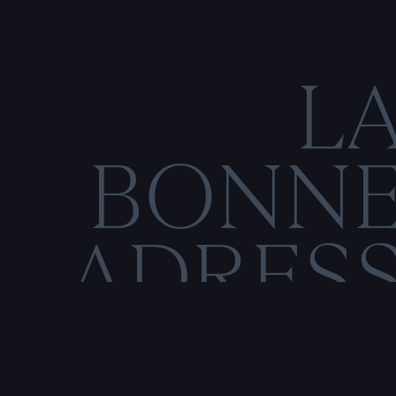
L
BONN
ADRES
C
O
N
M
E
N
T
I
O
N
S
L
É
G