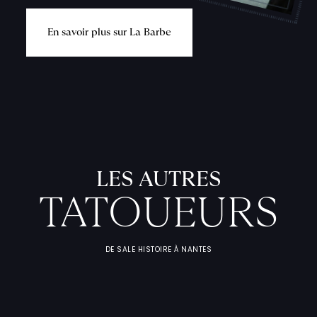
E
n
s
a
v
o
i
r
p
l
u
s
s
u
r
L
a
B
a
r
b
e
L
'
A
T
E
L
I
T
A
T
O
U
E
U
F
I
C
H
E
S
P
R
A
T
I
Q
U
LES AUTRES
TATOUEURS
DE SALE HISTOIRE À NANTES