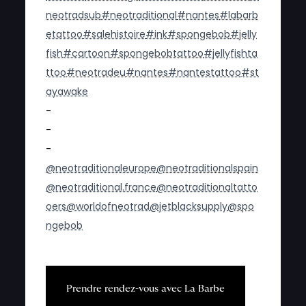
neotradsub
#neotraditional
#nantes
#labarb
etattoo
#salehistoire
#ink
#spongebob
#jelly
fish
#cartoon
#spongebobtattoo
#jellyfishta
ttoo
#neotradeu
#nantes
#nantestattoo
#st
ayawake
-
-
-
@neotraditionaleurope
@neotraditionalspain
@neotraditional.france
@neotraditionaltatto
oers
@worldofneotrad
@jetblacksupply
@spo
ngebob
P
r
e
n
d
r
e
r
e
n
d
e
z
-
v
o
u
s
a
v
e
c
L
a
B
a
r
b
e