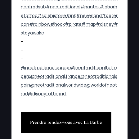
neotradsub
#neotraditional
#nantes
#labarb
etattoo
#salehistoire
#ink
#neverland
#peter
pan
#rainbow
#hook
#pirate
#map
#disney
#
stayawake
-
-
-
@neotraditionaleurope
@neotraditionaltatto
oers
@neotraditional.france
@neotraditionals
pain
@neotraditionalworldwide
@worldofneot
rad
@disneytattooart
P
r
e
n
d
r
e
r
e
n
d
e
z
-
v
o
u
s
a
v
e
c
L
a
B
a
r
b
e