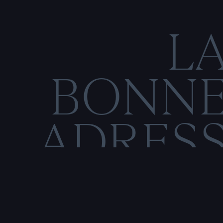
L
BONN
ADRES
C
O
N
M
E
N
T
I
O
N
S
L
É
G