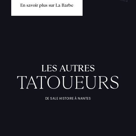
E
n
s
a
v
o
i
r
p
l
u
s
s
u
r
L
a
B
a
r
b
e
L
'
A
T
E
L
I
T
A
T
O
U
E
U
F
I
C
H
E
S
P
R
A
T
I
Q
U
LES AUTRES
TATOUEURS
DE SALE HISTOIRE À NANTES