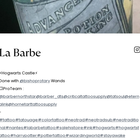
La Barbe
⚡️Hogwarts Castle⚡️
Done with
@bishoprotary
Wands
💥ProTeam :
@barbernorthstar
@barber_dts
@criticaltattoosupply
@tatsoul
@etern
alink
@hornetarttattoosupply
-
#tattoo
#tatouage
#colortattoo
#neotrad
#neotradsub
#neotraditio
nal
#nantes
#labarbetattoo
#salehistoire
#ink
#hogwarts
#hogwartst
attoo
#harrypotter
#pottertattoo
#wizardingworld
#stayawake