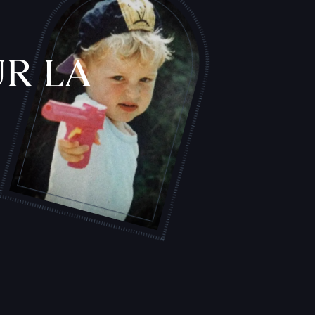
R LA
L
'
A
T
E
L
I
E
R
T
A
T
O
U
E
U
R
S
F
I
C
H
E
S
P
R
A
T
I
Q
U
E
S