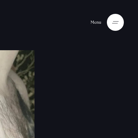
M
e
n
u