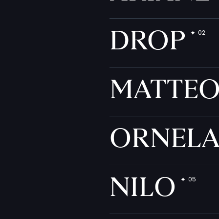
DROP
MATTE
ORNEL
NILO