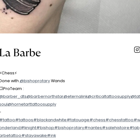
La Barbe
⚡️Chess⚡️
Done with
@bishoprotary
Wands
💥ProTeam :
@barber_dts
@barbernorthstar
@eternalink
@criticaltattoosupply
@tat
soul
@hornetarttattoosupply
-
#tattoo
#tattoos
#blackandwhite
#tatouage
#chess
#chesstattoo
#
onderland
#knight
#bishop
#bishoprotary
#nantes
#salehistoire
#lab
arbetattoo
#stayawake
#ink