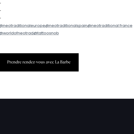
-
-
-
@neotraditionaleurope
@neotraditionalspain
@neotraditional.france
@worldofneotrad
@tattoosnob
P
r
e
n
d
r
e
r
e
n
d
e
z
-
v
o
u
s
a
v
e
c
L
a
B
a
r
b
e