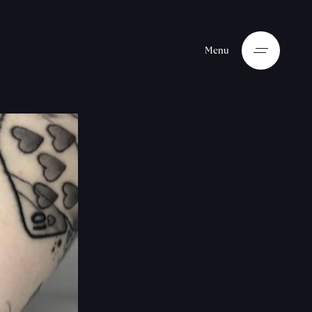
M
e
n
u