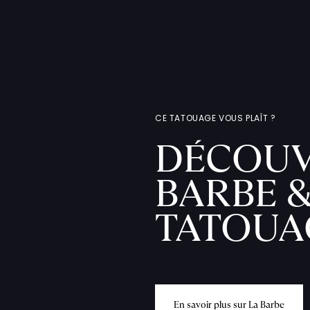
CE TATOUAGE VOUS PLAÎT ?
DÉCOUV
BARBE &
TATOUA
E
n
s
a
v
o
i
r
p
l
u
s
s
u
r
L
a
B
a
r
b
e