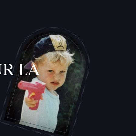
L
'
A
T
E
L
I
E
R
R LA
T
A
T
O
U
E
U
R
S
F
I
C
H
E
S
P
R
A
T
I
Q
U
E
S