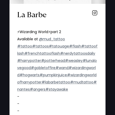
La Barbe
⚡️Wizarding World⚡️part 2
Available at
@mud_tattoo
#tattoo
#tattoos
#tatouage
#flash
#tattoof
lash
#frenchtattooflash
#nerdytattoosdaily
#harrypotter
#potterhead
#weasley
#lunalo
vegood
#gobletoffire
#wand
#wizardingworl
d
#hogwarts
#pumpkinjuice
#wizardingworld
ofharrypotter
#labarbetattoo
#mudtattoo
#
nantes
#angers
#stayawake
-
-
-