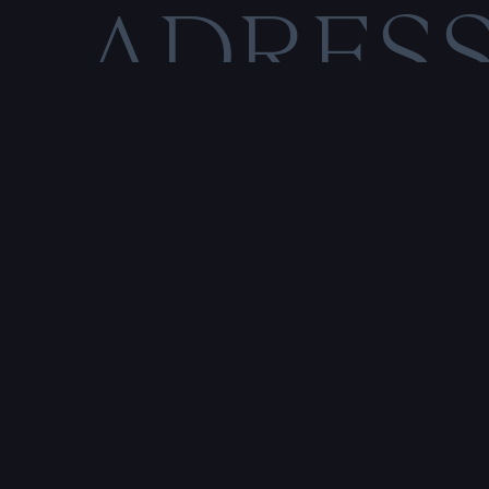
ADRES
C
O
M
E
N
T
I
O
N
S
L
É
Rencontre & tatouage,
uniquement sur rendez-vous
SALE HISTOIRE
3 RUE DE LA TOUR D'AUVERGNE,
44200 NANTES, FRANCE
P
r
e
n
d
r
e
r
e
n
d
e
z
-
v
o
u
s
a
v
e
c
u
n
t
a
t
o
u
e
u
r