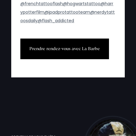
@frenchtattooflash
@hogwartstattoo
@harr
ypotterfilm
@ipadprotattooteam
@nerdytatt
oosdaily
@flash_addicted
P
r
e
n
d
r
e
r
e
n
d
e
z
-
v
o
u
s
a
v
e
c
L
a
B
a
r
b
e