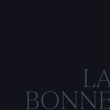
L
BONN