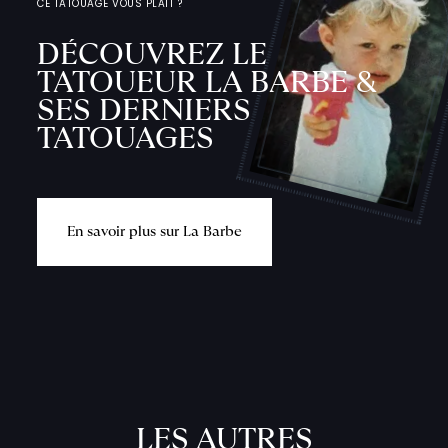
CE TATOUAGE VOUS PLAÎT ?
DÉCOUVREZ LE
TATOUEUR LA BARBE &
SES DERNIERS
TATOUAGES
E
n
s
a
v
o
i
r
p
l
u
s
s
u
r
L
a
B
a
r
b
e
L
'
A
T
E
L
I
LES AUTRES