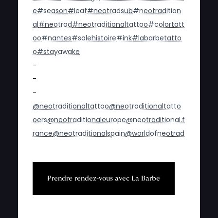
e
#season
#leaf
#neotradsub
#neotradition
al
#neotrad
#neotraditionaltattoo
#colortatt
oo
#nantes
#salehistoire
#ink
#labarbetatto
o
#stayawake
-
-
-
@neotraditionaltattoo
@neotraditionaltatto
oers
@neotraditionaleurope
@neotraditional.f
rance
@neotraditionalspain
@worldofneotrad
P
r
e
n
d
r
e
r
e
n
d
e
z
-
v
o
u
s
a
v
e
c
L
a
B
a
r
b
e