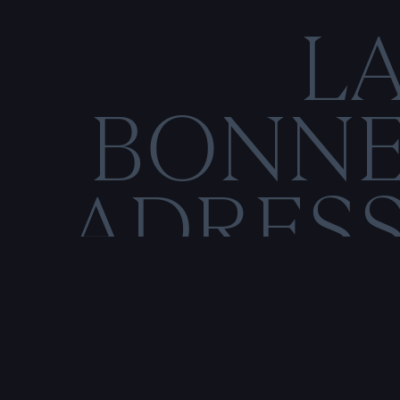
L
BONN
ADRES
C
O
N
M
E
N
T
I
O
N
S
L
É
G
Rencontre & tatouage,