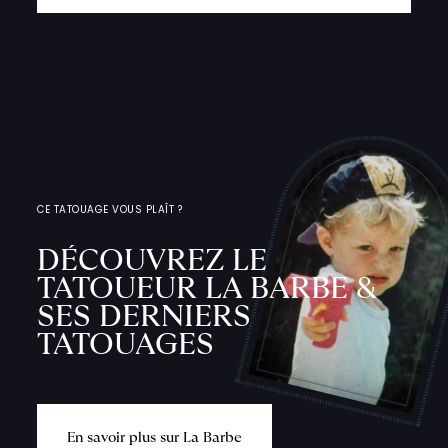
CE TATOUAGE VOUS PLAÎT ?
DÉCOUVREZ LE
TATOUEUR LA BARBE &
SES DERNIERS
TATOUAGES
E
n
s
a
v
o
i
r
p
l
u
s
s
u
r
L
a
B
a
r
b
e