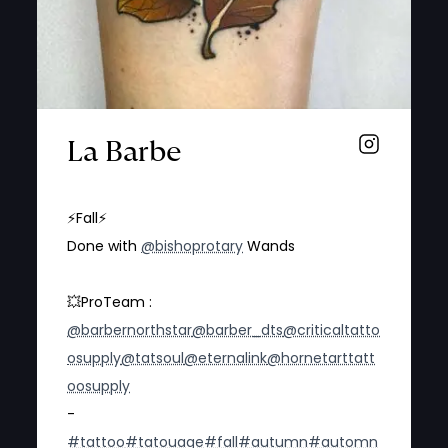
La Barbe
⚡️Fall⚡️
Done with
@bishoprotary
Wands
💥ProTeam :
@barbernorthstar
@barber_dts
@criticaltatto
osupply
@tatsoul
@eternalink
@hornetarttatt
oosupply
-
#tattoo
#tatouage
#fall
#autumn
#automn