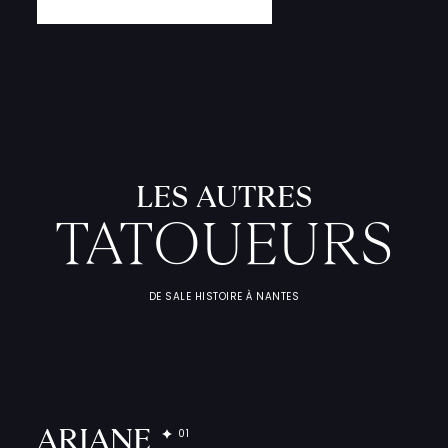
L
'
A
T
E
L
I
T
A
T
O
U
E
U
F
I
C
H
E
S
P
R
A
T
I
Q
U
LES AUTRES
TATOUEURS
DE SALE HISTOIRE À NANTES
ARIANE