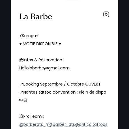
La Barbe
⚡️Korogu⚡️
♥️ MOTIF DISPONIBLE ♥️
📩Infos & Réservation :
Hellolabarbe@gmail.com
📍Booking Septembre / Octobre OUVERT
📍Nantes tattoo convention : Plein de dispo
🫶🏻
💥ProTeam :
@barberdts_fr
@barber_dts
@criticaltattoos