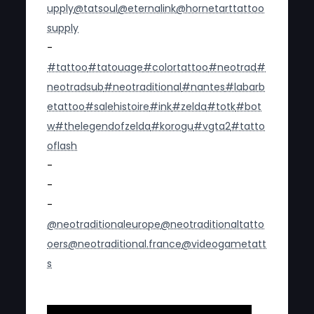
upply
@tatsoul
@eternalink
@hornetarttattoo
supply
-
#tattoo
#tatouage
#colortattoo
#neotrad
#
neotradsub
#neotraditional
#nantes
#labarb
etattoo
#salehistoire
#ink
#zelda
#totk
#bot
w
#thelegendofzelda
#korogu
#vgta2
#tatto
oflash
-
-
-
@neotraditionaleurope
@neotraditionaltatto
oers
@neotraditional.france
@videogametatt
s