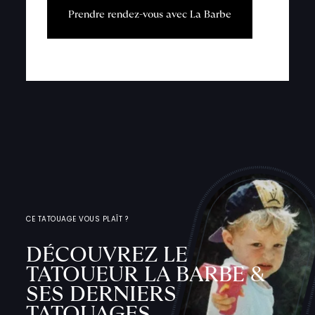
P
r
e
n
d
r
e
r
e
n
d
e
z
-
v
o
u
s
a
v
e
c
L
a
B
a
r
b
e
CE TATOUAGE VOUS PLAÎT ?
DÉCOUVREZ LE
TATOUEUR LA BARBE &
SES DERNIERS
TATOUAGES