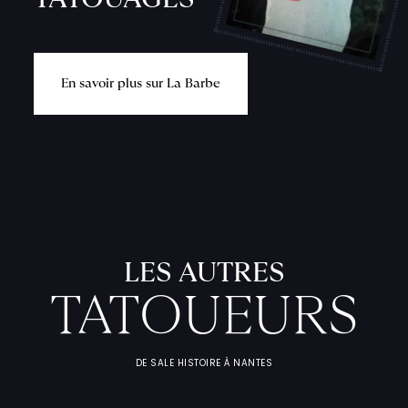
E
n
s
a
v
o
i
r
p
l
u
s
s
u
r
L
a
B
a
r
b
e
L
'
A
T
E
L
I
T
A
T
O
U
E
U
F
I
C
H
E
S
P
R
A
T
I
Q
U
LES AUTRES
TATOUEURS
DE SALE HISTOIRE À NANTES