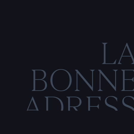
L
BONN
ADRES
C
O
N
M
E
N
T
I
O
N
S
L
É
G