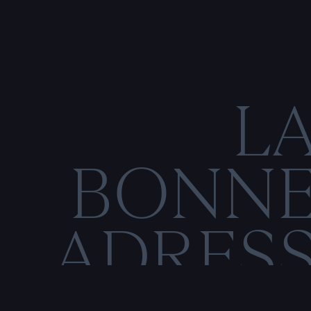
L
BONN
ADRES
C
O
N
M
E
N
T
I
O
N
S
L
É
G