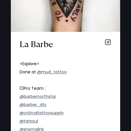
La Barbe
⚡️Explore⚡️
Done at
@mud_tattoo
💥Pro Team :
@barbernorthstar
@barber_dts
@criticaltattoosupply
@tatsoul
@eternalink