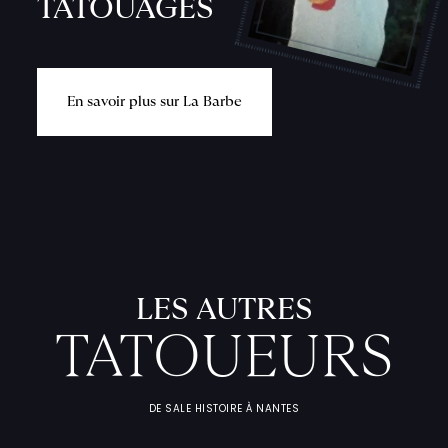
TATOUAGES
E
n
s
a
v
o
i
r
p
l
u
s
s
u
r
L
a
B
a
r
b
e
L
'
A
T
E
L
I
T
A
T
O
U
E
U
F
I
C
H
E
S
P
R
A
T
I
Q
U
LES AUTRES
TATOUEURS
DE SALE HISTOIRE À NANTES