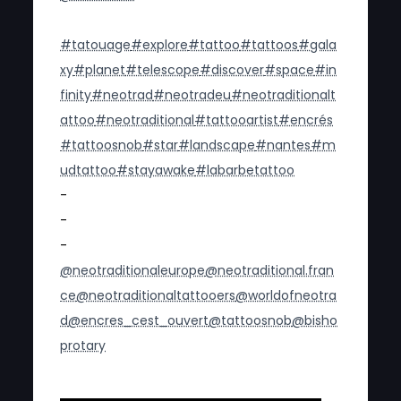
#tatouage
#explore
#tattoo
#tattoos
#gala
xy
#planet
#telescope
#discover
#space
#in
finity
#neotrad
#neotradeu
#neotraditionalt
attoo
#neotraditional
#tattooartist
#encrés
#tattoosnob
#star
#landscape
#nantes
#m
udtattoo
#stayawake
#labarbetattoo
-
-
-
@neotraditionaleurope
@neotraditional.fran
ce
@neotraditionaltattooers
@worldofneotra
d
@encres_cest_ouvert
@tattoosnob
@bisho
protary