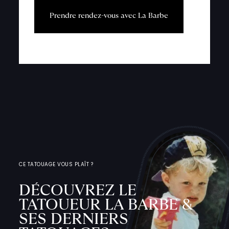
P
r
e
n
d
r
e
r
e
n
d
e
z
-
v
o
u
s
a
v
e
c
L
a
B
a
r
b
e
CE TATOUAGE VOUS PLAÎT ?
DÉCOUVREZ LE
TATOUEUR LA BARBE &
SES DERNIERS