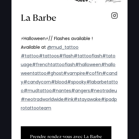
La Barbe
⚡️Halloween⚡️// Flashes available !
Available at
@mud_tattoo
#tattoo
#tattoos
#flash
#tattooflash
#tato
uage
#frenchtattooflash
#halloween
#hallo
weentattoo
#ghost
#vampire
#coffin
#cand
y
#candycorn
#blood
#spooky
#labarbetatto
o
#mudtattoo
#nantes
#angers
#neotradeu
#neotradworldwide
#ink
#stayawake
#ipadp
rotattooteam
P
r
e
n
d
r
e
r
e
n
d
e
z
-
v
o
u
s
a
v
e
c
L
a
B
a
r
b
e