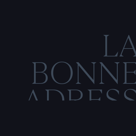
L
BONN
ADRES
C
O
M
E
N
T
I
O
N
S
L
É