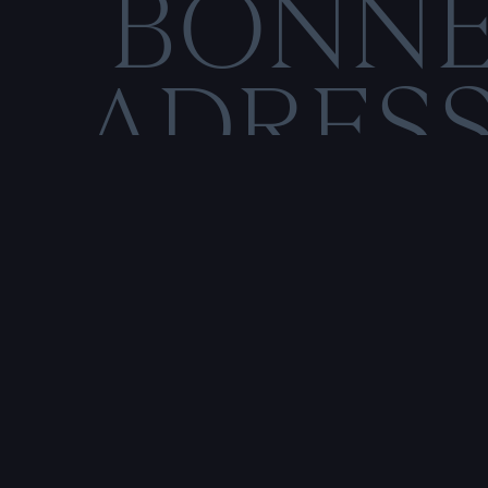
BONN
ADRES
C
O
M
E
N
T
I
O
N
S
L
É
Rencontre & tatouage,
uniquement sur rendez-vous
SALE HISTOIRE
3 RUE DE LA TOUR D'AUVERGNE,
44200 NANTES, FRANCE