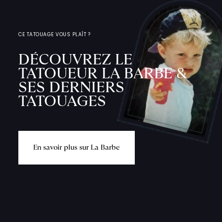
CE TATOUAGE VOUS PLAÎT ?
DÉCOUVREZ LE
TATOUEUR LA BARBE &
SES DERNIERS
TATOUAGES
E
n
s
a
v
o
i
r
p
l
u
s
s
u
r
L
a
B
a
r
b
e