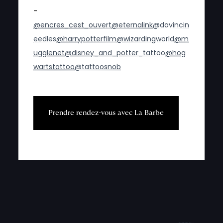
-
@encres_cest_ouvert
@eternalink
@davincin
eedles
@harrypotterfilm
@wizardingworld
@m
ugglenet
@disney_and_potter_tattoo
@hog
wartstattoo
@tattoosnob
P
r
e
n
d
r
e
r
e
n
d
e
z
-
v
o
u
s
a
v
e
c
L
a
B
a
r
b
e