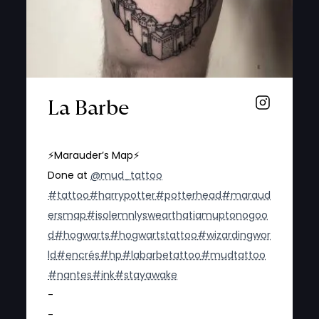
La Barbe
⚡️Marauder’s Map⚡️
Done at
@mud_tattoo
#tattoo
#harrypotter
#potterhead
#maraud
ersmap
#isolemnlyswearthatiamuptonogoo
d
#hogwarts
#hogwartstattoo
#wizardingwor
ld
#encrés
#hp
#labarbetattoo
#mudtattoo
#nantes
#ink
#stayawake
-
-