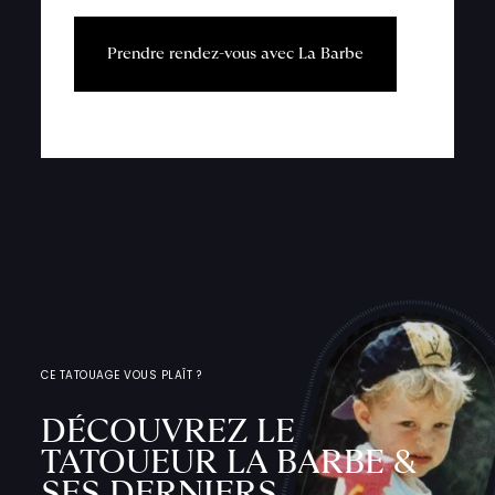
P
r
e
n
d
r
e
r
e
n
d
e
z
-
v
o
u
s
a
v
e
c
L
a
B
a
r
b
e
CE TATOUAGE VOUS PLAÎT ?
DÉCOUVREZ LE
TATOUEUR LA BARBE &
SES DERNIERS