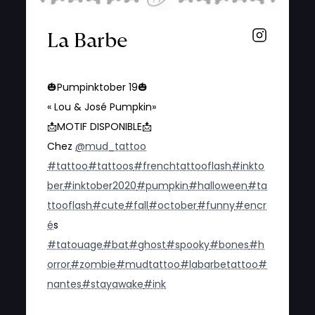
La Barbe
🎃Pumpinktober 19🎃
« Lou & José Pumpkin»
📩MOTIF DISPONIBLE📩
Chez
@mud_tattoo
#tattoo
#tattoos
#frenchtattooflash
#inkto
ber
#inktober2020
#pumpkin
#halloween
#ta
ttooflash
#cute
#fall
#october
#funny
#encr
e
́s
#tatouage
#bat
#ghost
#spooky
#bones
#h
orror
#zombie
#mudtattoo
#labarbetattoo
#
nantes
#stayawake
#ink