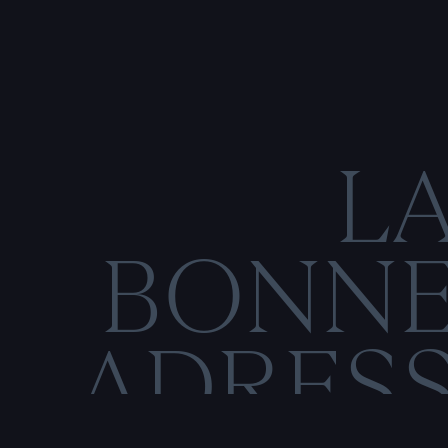
L
BONN
ADRES
C
O
M
E
N
T
I
O
N
S
L
É