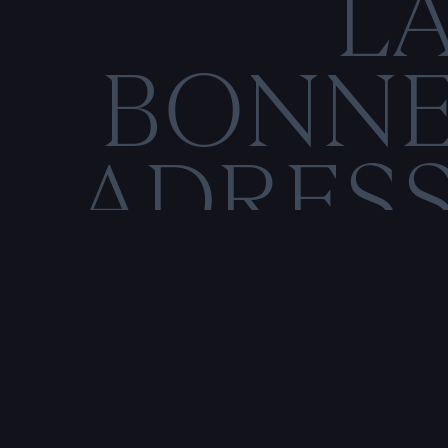
L
BONN
ADRES
C
O
M
E
N
T
I
O
N
S
L
É
Rencontre & tatouage,
uniquement sur rendez-vous