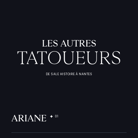
L
'
A
T
E
L
I
T
A
T
O
U
E
U
F
I
C
H
E
S
P
R
A
T
I
Q
U
LES AUTRES
TATOUEURS
DE SALE HISTOIRE À NANTES
ARIANE