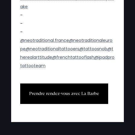
ake
-
-
-
@neotraditional.france
@neotraditionaleuro
pe
@neotraditionaltattooers
@tattoosnob
@t
herealarttitude
@frenchtattooflash
@ipadpro
tattooteam
P
r
e
n
d
r
e
r
e
n
d
e
z
-
v
o
u
s
a
v
e
c
L
a
B
a
r
b
e