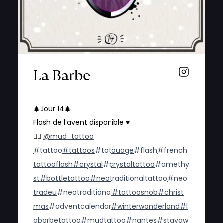
La Barbe
🎄Jour 14🎄
Flash de l’avent disponible ♥️
👉🏻
@mud_tattoo
#tattoo
#tattoos
#tatouage
#flash
#french
tattooflash
#crystal
#crystaltattoo
#amethy
st
#bottletattoo
#neotraditionaltattoo
#neo
tradeu
#neotraditional
#tattoosnob
#christ
mas
#adventcalendar
#winterwonderland
#l
abarbetattoo
#mudtattoo
#nantes
#stayaw