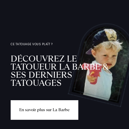
CE TATOUAGE VOUS PLAÎT ?
DÉCOUVREZ LE
TATOUEUR LA BARBE &
SES DERNIERS
TATOUAGES
E
n
s
a
v
o
i
r
p
l
u
s
s
u
r
L
a
B
a
r
b
e