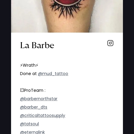
La Barbe
⚡️Wrath⚡️
Done at
@mud_tattoo
💥ProTeam :
@barbernorthstar
@barber_dts
@criticaltattoosupply
@tatsoul
@eternalink