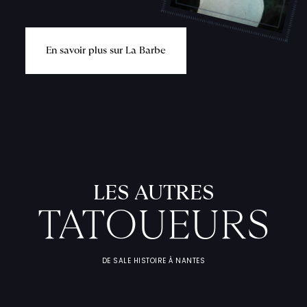
E
n
s
a
v
o
i
r
p
l
u
s
s
u
r
L
a
B
a
r
b
e
L
'
A
T
E
L
I
T
A
T
O
U
E
U
F
I
C
H
E
S
P
R
A
T
I
Q
U
LES AUTRES
TATOUEURS
DE SALE HISTOIRE À NANTES