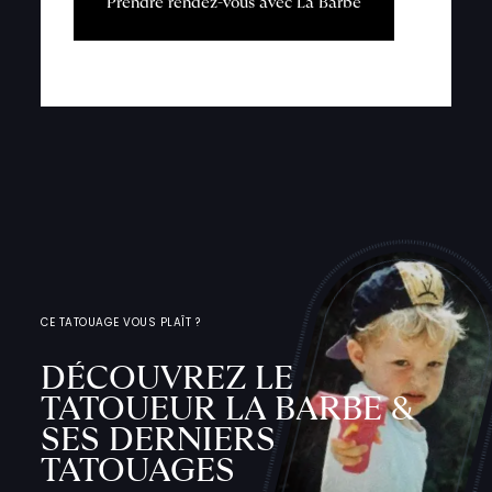
P
r
e
n
d
r
e
r
e
n
d
e
z
-
v
o
u
s
a
v
e
c
L
a
B
a
r
b
e
CE TATOUAGE VOUS PLAÎT ?
DÉCOUVREZ LE
TATOUEUR LA BARBE &
SES DERNIERS
TATOUAGES