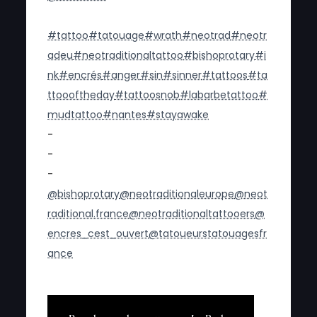
#tattoo
#tatouage
#wrath
#neotrad
#neotr
adeu
#neotraditionaltattoo
#bishoprotary
#i
nk
#encrés
#anger
#sin
#sinner
#tattoos
#ta
ttoooftheday
#tattoosnob
#labarbetattoo
#
mudtattoo
#nantes
#stayawake
-
-
-
@bishoprotary
@neotraditionaleurope
@neot
raditional.france
@neotraditionaltattooers
@
encres_cest_ouvert
@tatoueurstatouagesfr
ance