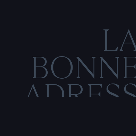
L
BONN
ADRES
C
O
N
M
E
N
T
I
O
N
S
L
É
G