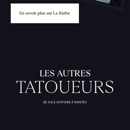
E
n
s
a
v
o
i
r
p
l
u
s
s
u
r
L
a
B
a
r
b
e
L
'
A
T
E
L
I
T
A
T
O
U
E
U
F
I
C
H
E
S
P
R
A
T
I
Q
U
LES AUTRES
TATOUEURS
DE SALE HISTOIRE À NANTES