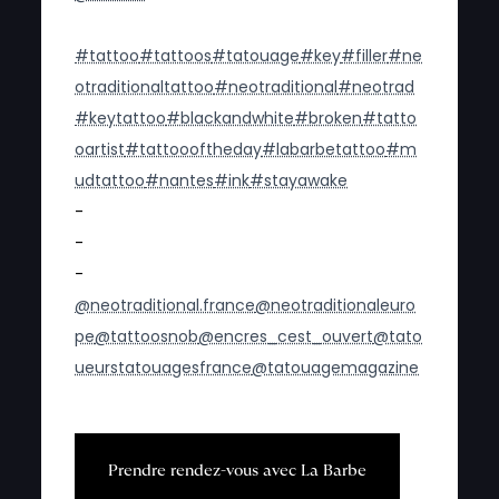
#tattoo
#tattoos
#tatouage
#key
#filler
#ne
otraditionaltattoo
#neotraditional
#neotrad
#keytattoo
#blackandwhite
#broken
#tatto
oartist
#tattoooftheday
#labarbetattoo
#m
udtattoo
#nantes
#ink
#stayawake
-
-
-
@neotraditional.france
@neotraditionaleuro
pe
@tattoosnob
@encres_cest_ouvert
@tato
ueurstatouagesfrance
@tatouagemagazine
P
r
e
n
d
r
e
r
e
n
d
e
z
-
v
o
u
s
a
v
e
c
L
a
B
a
r
b
e