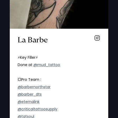
La Barbe
⚡️Key Filler⚡️
Done at
@mud_tattoo
💥Pro Team :
@barbernorthstar
@barber_dts
@eternalink
@criticaltattoosupply
@tatsoul