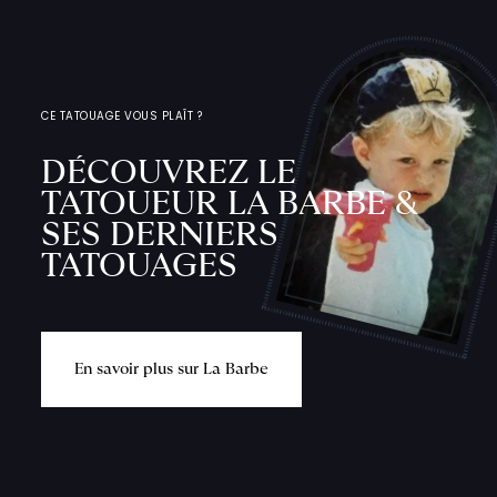
CE TATOUAGE VOUS PLAÎT ?
DÉCOUVREZ LE
TATOUEUR LA BARBE &
SES DERNIERS
TATOUAGES
E
n
s
a
v
o
i
r
p
l
u
s
s
u
r
L
a
B
a
r
b
e