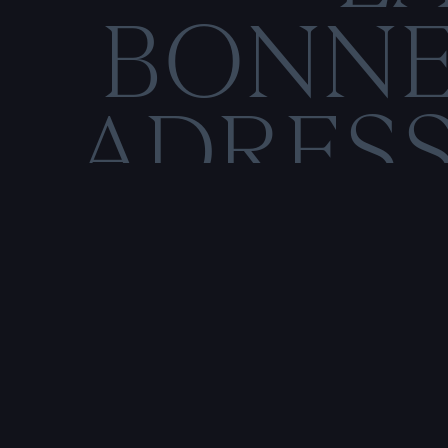
BONN
ADRES
C
O
M
E
N
T
I
O
N
S
L
É
Rencontre & tatouage,
uniquement sur rendez-vous
SALE HISTOIRE
3 RUE DE LA TOUR D'AUVERGNE,
44200 NANTES, FRANCE