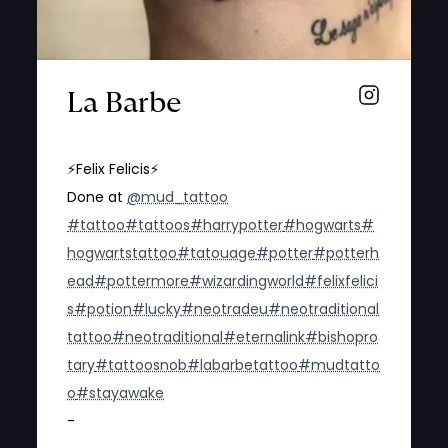
La Barbe
⚡️Felix Felicis⚡️
Done at
@mud_tattoo
#tattoo
#tattoos
#harrypotter
#hogwarts
#
hogwartstattoo
#tatouage
#potter
#potterh
ead
#pottermore
#wizardingworld
#felixfelici
s
#potion
#lucky
#neotradeu
#neotraditional
tattoo
#neotraditional
#eternalink
#bishopro
tary
#tattoosnob
#labarbetattoo
#mudtatto
o
#stayawake
-