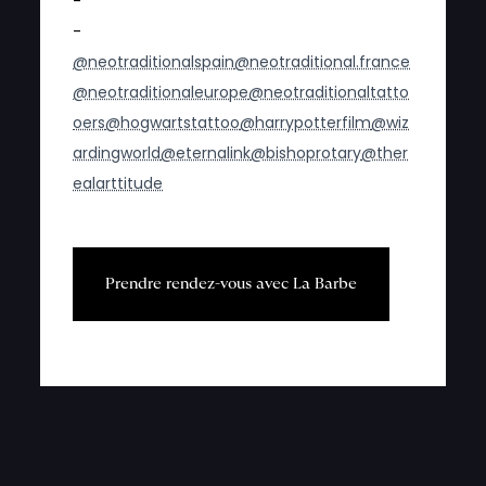
-
-
@neotraditionalspain
@neotraditional.france
@neotraditionaleurope
@neotraditionaltatto
oers
@hogwartstattoo
@harrypotterfilm
@wiz
ardingworld
@eternalink
@bishoprotary
@ther
ealarttitude
P
r
e
n
d
r
e
r
e
n
d
e
z
-
v
o
u
s
a
v
e
c
L
a
B
a
r
b
e