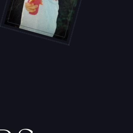
L
'
A
T
E
L
I
E
R
T
A
T
O
U
E
U
R
S
F
I
C
H
E
S
P
R
A
T
I
Q
U
E
S