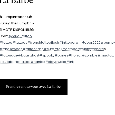
La Barbe
🎃Pumpinktober 4🎃
« Doug the Pumpkin »
📩MOTIF DISPONIBLE📩
Chez
@mud_tattoo
#tattoo
#tattoos
#frenchtattooflash
#inktober
#inktober2020
#pump
in
#halloween
#tattooflash
#cute
#fall
#october
#funny
#encre
́s
#tatouage
#bat
#ghost
#spooky
#bones
#horror
#zombie
#mudtatt
oo
#labarbetattoo
#nantes
#stayawake
#ink
P
r
e
n
d
r
e
r
e
n
d
e
z
-
v
o
u
s
a
v
e
c
L
a
B
a
r
b
e