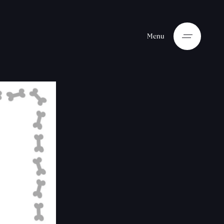
M
e
n
u