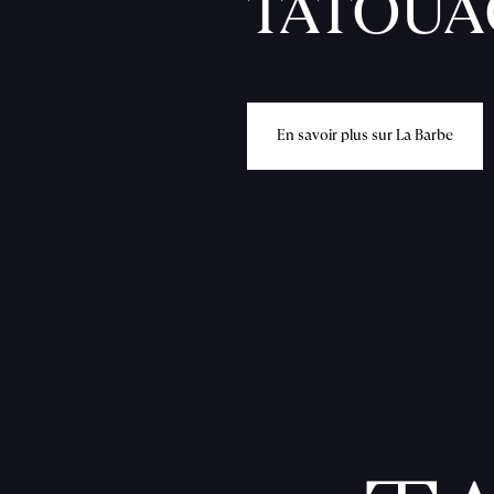
TATOUA
E
n
s
a
v
o
i
r
p
l
u
s
s
u
r
L
a
B
a
r
b
e