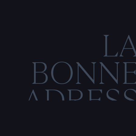
L
BONN
ADRES
C
O
M
E
N
T
I
O
N
S
L
É