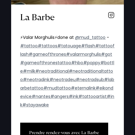
La Barbe
⚡️Valar Morghulis⚡️done at
@mud_tattoo
-
#tattoo
#tattoos
#tatouage
#flash
#tattoof
lash
#gameofthrones
#valarmorghulis
#got
#gameofthronestattoo
#hbo
#poppy
#bottl
e
#milk
#neotraditional
#neotraditionaltatto
o
#neotradink
#neotradeu
#neotradsub
#lab
arbetattoo
#mudtattoo
#eternalink
#eikond
evice
#nantes
#angers
#ink
#tattooartist
#in
k
#stayawake
P
r
e
n
d
r
e
r
e
n
d
e
z
-
v
o
u
s
a
v
e
c
L
a
B
a
r
b
e