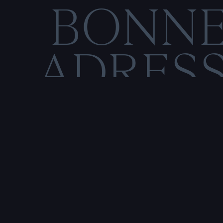
BONN
ADRES
C
O
M
E
N
T
I
O
N
S
L
É
Rencontre & tatouage,
uniquement sur rendez-vous
SALE HISTOIRE
3 RUE DE LA TOUR D'AUVERGNE,
44200 NANTES, FRANCE