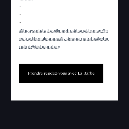
-
-
-
@hogwartstattoo
@neotraditional.france
@n
eotraditionaleurope
@videogametatts
@eter
nalink
@bishoprotary
P
r
e
n
d
r
e
r
e
n
d
e
z
-
v
o
u
s
a
v
e
c
L
a
B
a
r
b
e