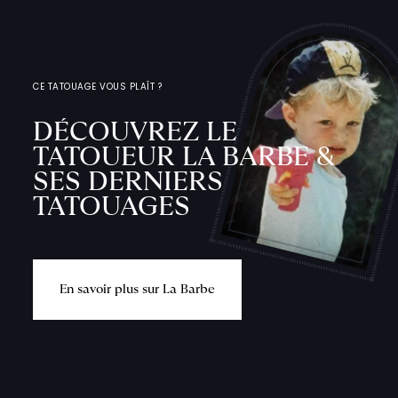
CE TATOUAGE VOUS PLAÎT ?
DÉCOUVREZ LE
TATOUEUR LA BARBE &
SES DERNIERS
TATOUAGES
E
n
s
a
v
o
i
r
p
l
u
s
s
u
r
L
a
B
a
r
b
e