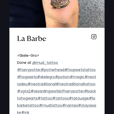
La Barbe
⚡️Skele-Gro⚡️
Done at
@mud_tattoo
#harrypotter
#potterhead
#hogwartstattoo
#hogwarts
#skelegro
#potion
#magic
#neot
radeu
#neotraditional
#neotraditionaltattoo
#vgta2
#wizardingworldofharrypotter
#back
tohogwarts
#tattoo
#tattoos
#tatouage
#la
barbetattoo
#mudtattoo
#nantes
#stayawa
ke
#ink