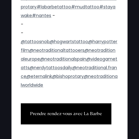
protary
#labarbetattoo
#mudtattoo
#staya
wake
#nantes
-
-
-
@tattoosnob
@hogwartstattoo
@harrypotter
film
@neotraditionaltattooers
@neotradition
aleurope
@neotraditionalspain
@videogamet
atts
@nerdytattoosdaily
@neotraditional.fran
ce
@eternalink
@bishoprotary
@neotraditiona
lworldwide
P
r
e
n
d
r
e
r
e
n
d
e
z
-
v
o
u
s
a
v
e
c
L
a
B
a
r
b
e