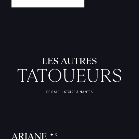
L
'
A
T
E
L
I
T
A
T
O
U
E
U
F
I
C
H
E
S
P
R
A
T
I
Q
U
LES AUTRES
TATOUEURS
DE SALE HISTOIRE À NANTES
ARIANE