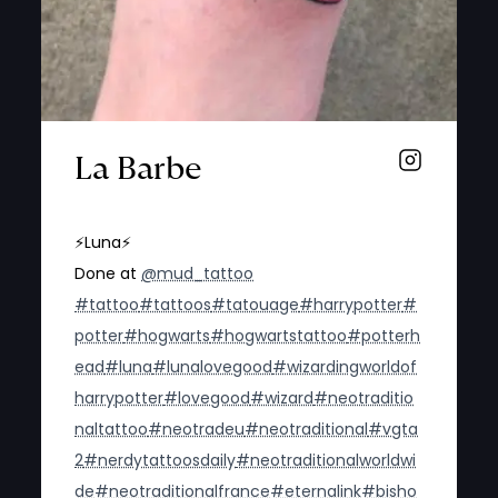
La Barbe
⚡️Luna⚡️
Done at
@mud_tattoo
#tattoo
#tattoos
#tatouage
#harrypotter
#
potter
#hogwarts
#hogwartstattoo
#potterh
ead
#luna
#lunalovegood
#wizardingworldof
harrypotter
#lovegood
#wizard
#neotraditio
naltattoo
#neotradeu
#neotraditional
#vgta
2
#nerdytattoosdaily
#neotraditionalworldwi
de
#neotraditionalfrance
#eternalink
#bisho