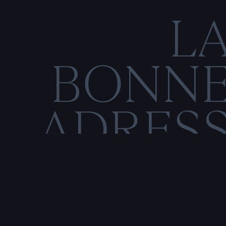
L
BONN
ADRES
C
O
N
M
E
N
T
I
O
N
S
L
É
G
Rencontre & tatouage,