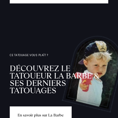
CE TATOUAGE VOUS PLAÎT ?
DÉCOUVREZ LE
TATOUEUR LA BARBE &
SES DERNIERS
TATOUAGES
E
n
s
a
v
o
i
r
p
l
u
s
s
u
r
L
a
B
a
r
b
e