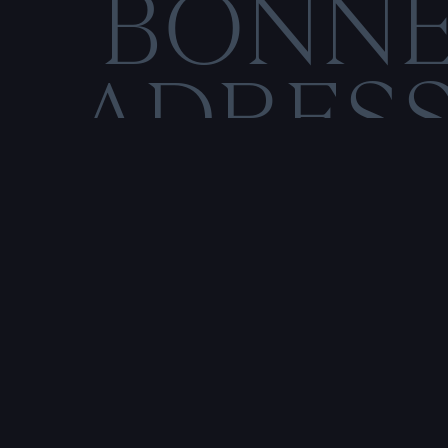
BONN
ADRES
C
M
E
N
T
I
O
N
S
L
Rencontre & tatouage,
uniquement sur rendez-vous
SALE HISTOIRE
3 RUE DE LA TOUR D'AUVERGNE,
44200 NANTES, FRANCE