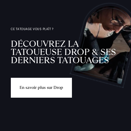
CE TATOUAGE VOUS PLAÎT ?
DÉCOUVREZ LA
TATOUEUSE DROP & SES
DERNIERS TATOUAGES
E
n
s
a
v
o
i
r
p
l
u
s
s
u
r
D
r
o
p