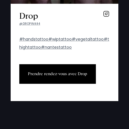
Drop
@DROPINK44
#handstattoo
#wiptattoo
#vegetaltattoo
#t
hightattoo
#nantestattoo
P
r
e
n
d
r
e
r
e
n
d
e
z
-
v
o
u
s
a
v
e
c
D
r
o
p