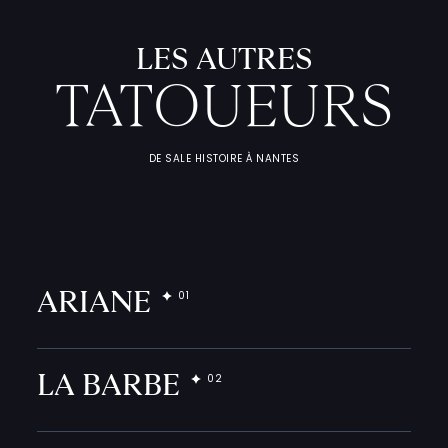
LES AUTRES
TATOUEURS
DE SALE HISTOIRE À NANTES
L
'
A
T
E
L
I
T
A
T
O
U
E
U
ARIANE
F
I
C
H
E
S
P
R
A
T
I
Q
LA BARBE