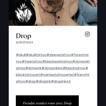
Drop
@DROPINK44
#skull
#skulltattoo
#sleevetattoo
#foresttat
too
#treetattoo
#blackworktattoo
#dotworkt
attoo
#dotwork
#dotworkers
#blacktattoo
#
blacktattooart
#nantestattooartist
#frencht
attoo
#drop
#dropink
#dropink44
P
r
e
n
d
r
e
r
e
n
d
e
z
-
v
o
u
s
a
v
e
c
D
r
o
p