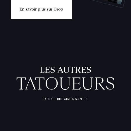
E
n
s
a
v
o
i
r
p
l
u
s
s
u
r
D
r
o
p
LES AUTRES
TATOUEURS
L
'
A
T
E
L
I
DE SALE HISTOIRE À NANTES
T
A
T
O
U
E
U
F
I
C
H
E
S
P
R
A
T
I
Q
U