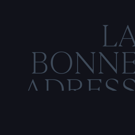
L
BONN
ADRES
C
O
M
E
N
T
I
O
N
S
L
É