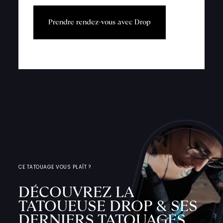
P
r
e
n
d
r
e
r
e
n
d
e
z
-
v
o
u
s
a
v
e
c
D
r
o
p
CE TATOUAGE VOUS PLAÎT ?
DÉCOUVREZ LA
TATOUEUSE DROP & SES
DERNIERS TATOUAGES