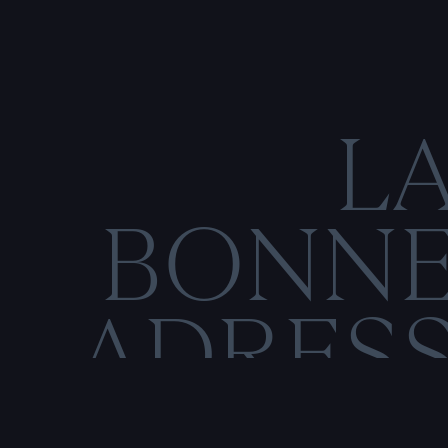
L
BONN
ADRES
C
O
M
E
N
T
I
O
N
S
L
É