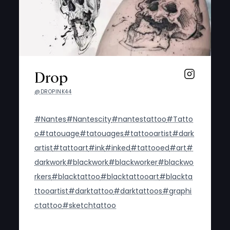
Drop
@DROPINK44
#Nantes
#Nantescity
#nantestattoo
#Tatto
o
#tatouage
#tatouages
#tattooartist
#dark
artist
#tattoart
#ink
#inked
#tattooed
#art
#
darkwork
#blackwork
#blackworker
#blackwo
rkers
#blacktattoo
#blacktattooart
#blackta
ttooartist
#darktattoo
#darktattoos
#graphi
ctattoo
#sketchtattoo