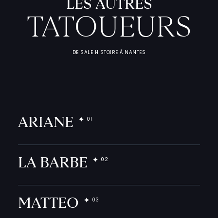
LES AUTRES
TATOUEURS
DE SALE HISTOIRE À NANTES
L
'
A
T
E
L
I
T
A
T
O
U
E
U
ARIANE
F
I
C
H
E
S
P
R
A
T
I
Q
LA BARBE
MATTEO