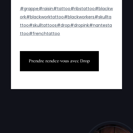
#grappe
#raisin
#tattoo
#ribstattoo
#blackw
ork
#blackworktattoo
#blackworkers
#skullta
ttoo
#skulltattoos
#drop
#dropink
#nantesta
ttoo
#frenchtattoo
P
r
e
n
d
r
e
r
e
n
d
e
z
-
v
o
u
s
a
v
e
c
D
r
o
p