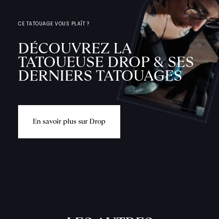
CE TATOUAGE VOUS PLAÎT ?
DÉCOUVREZ LA
TATOUEUSE DROP & SES
DERNIERS TATOUAGES
E
n
s
a
v
o
i
r
p
l
u
s
s
u
r
D
r
o
p