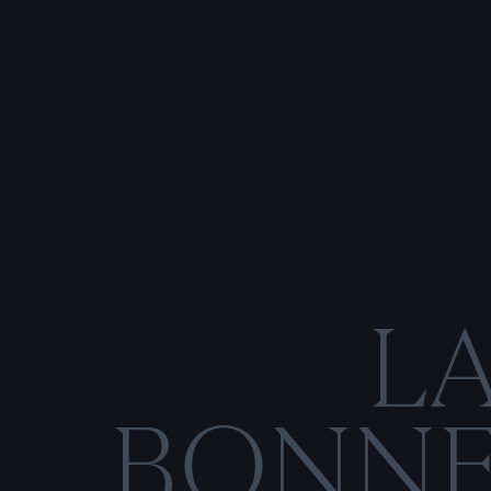
L
BONN