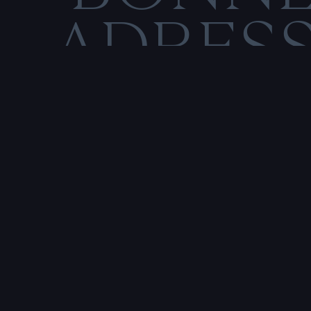
ADRES
C
M
E
N
T
I
O
N
S
L
Rencontre & tatouage,
uniquement sur rendez-vous
SALE HISTOIRE
3 RUE DE LA TOUR D'AUVERGNE,
44200 NANTES, FRANCE
P
r
e
n
d
r
e
r
e
n
d
e
z
-
v
o
u
s
a
v
e
c
u
n
t
a
t
o
u
e
u
r