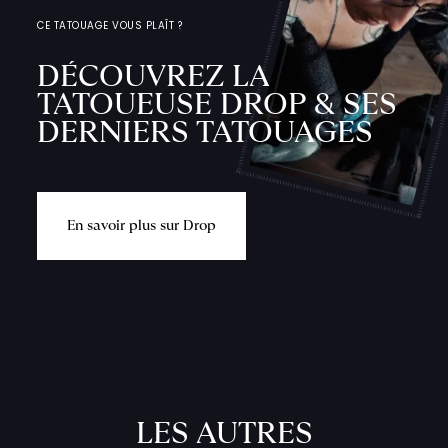
CE TATOUAGE VOUS PLAÎT ?
DÉCOUVREZ LA
TATOUEUSE DROP & SES
DERNIERS TATOUAGES
E
n
s
a
v
o
i
r
p
l
u
s
s
u
r
D
r
o
p
L
'
A
T
E
L
I
LES AUTRES