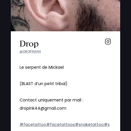
Drop
@DROPINK44
Le serpent de Mickael
(BLAST d’un petit tribal)
Contact uniquement par mail :
dropink44@gmail.com
#facetattoo
#facetattoos
#snaketattoo
#s