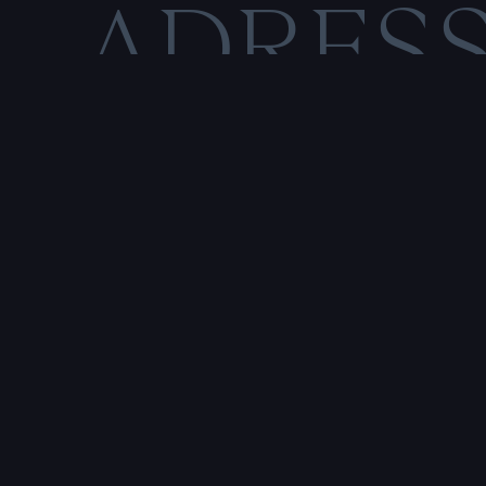
ADRES
C
O
M
E
N
T
I
O
N
S
L
É
Rencontre & tatouage,
uniquement sur rendez-vous
SALE HISTOIRE
3 RUE DE LA TOUR D'AUVERGNE,
44200 NANTES, FRANCE
P
r
e
n
d
r
e
r
e
n
d
e
z
-
v
o
u
s
a
v
e
c
u
n
t
a
t
o
u
e
u
r