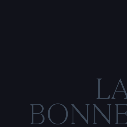
L
BONN