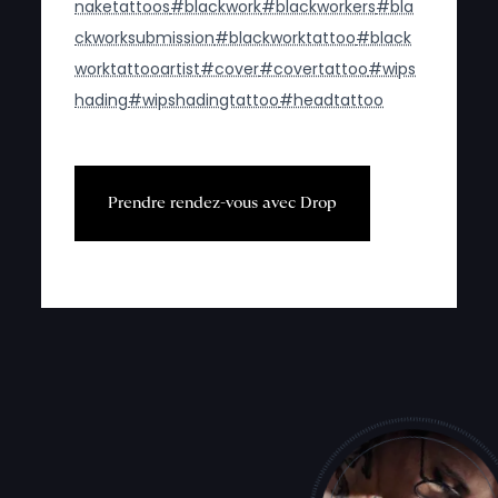
naketattoos
#blackwork
#blackworkers
#bla
ckworksubmission
#blackworktattoo
#black
worktattooartist
#cover
#covertattoo
#wips
hading
#wipshadingtattoo
#headtattoo
P
r
e
n
d
r
e
r
e
n
d
e
z
-
v
o
u
s
a
v
e
c
D
r
o
p