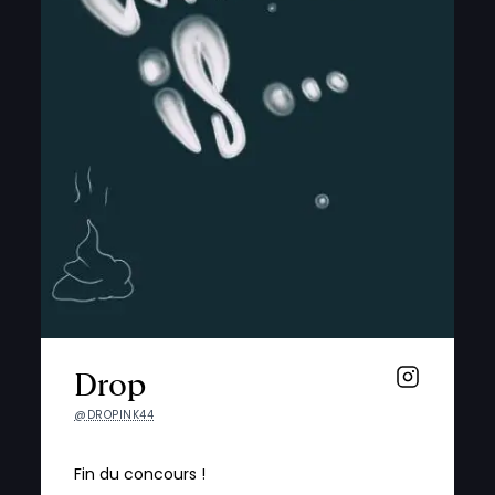
Drop
@DROPINK44
Fin du concours !