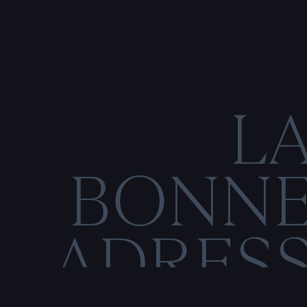
L
BONN
ADRES
C
O
N
M
E
N
T
I
O
N
S
L
É
G