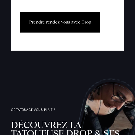
P
r
e
n
d
r
e
r
e
n
d
e
z
-
v
o
u
s
a
v
e
c
D
r
o
p
CE TATOUAGE VOUS PLAÎT ?
DÉCOUVREZ LA
TATOUEUSE DROP & SES