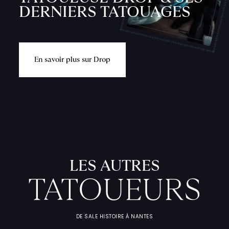
DERNIERS TATOUAGES
E
n
s
a
v
o
i
r
p
l
u
s
s
u
r
D
r
o
p
L
'
A
T
E
L
I
T
A
T
O
U
E
U
F
I
C
H
E
S
P
R
A
T
I
Q
U
LES AUTRES
TATOUEURS
DE SALE HISTOIRE À NANTES