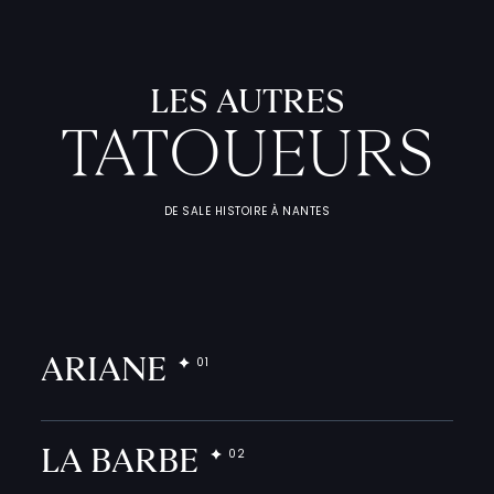
LES AUTRES
TATOUEURS
DE SALE HISTOIRE À NANTES
L
'
A
T
E
L
I
T
A
T
O
U
E
U
F
I
C
H
E
S
P
R
A
T
I
Q
U
ARIANE
LA BARBE