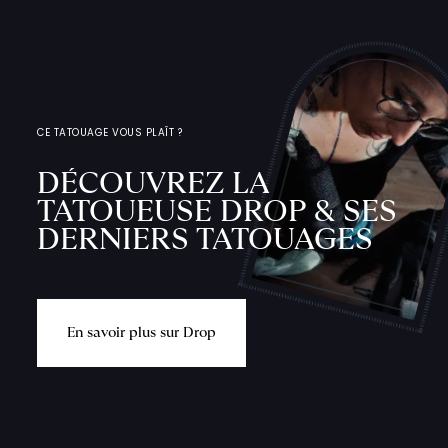
CE TATOUAGE VOUS PLAÎT ?
DÉCOUVREZ LA
TATOUEUSE DROP & SES
DERNIERS TATOUAGES
E
n
s
a
v
o
i
r
p
l
u
s
s
u
r
D
r
o
p