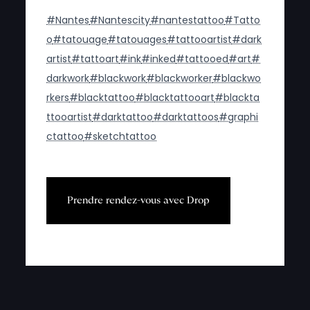
#Nantes
#Nantescity
#nantestattoo
#Tatto
o
#tatouage
#tatouages
#tattooartist
#dark
artist
#tattoart
#ink
#inked
#tattooed
#art
#
darkwork
#blackwork
#blackworker
#blackwo
rkers
#blacktattoo
#blacktattooart
#blackta
ttooartist
#darktattoo
#darktattoos
#graphi
ctattoo
#sketchtattoo
P
r
e
n
d
r
e
r
e
n
d
e
z
-
v
o
u
s
a
v
e
c
D
r
o
p