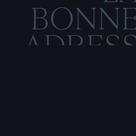
BONN
ADRES
C
O
M
E
N
T
I
O
N
S
L
É
Rencontre & tatouage,
uniquement sur rendez-vous
SALE HISTOIRE
3 RUE DE LA TOUR D'AUVERGNE,
44200 NANTES, FRANCE