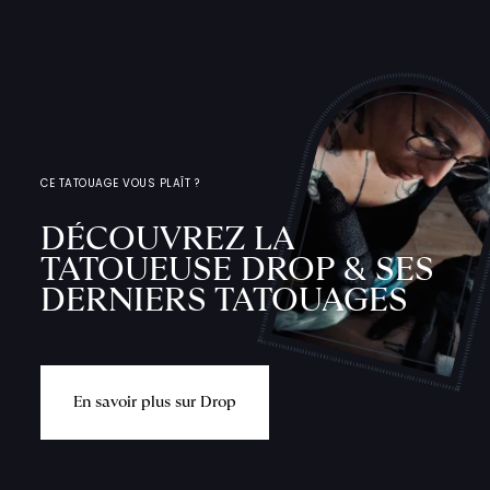
CE TATOUAGE VOUS PLAÎT ?
DÉCOUVREZ LA
TATOUEUSE DROP & SES
DERNIERS TATOUAGES
E
n
s
a
v
o
i
r
p
l
u
s
s
u
r
D
r
o
p