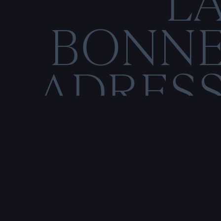
L
BONN
ADRES
C
O
M
E
N
T
I
O
N
S
L
É
Rencontre & tatouage,
uniquement sur rendez-vous
SALE HISTOIRE