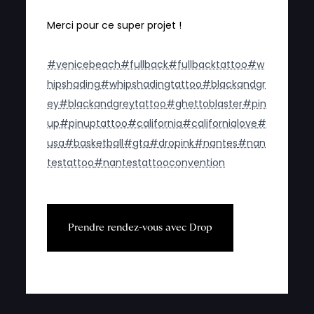
Merci pour ce super projet !
#venicebeach
#fullback
#fullbacktattoo
#w
hipshading
#whipshadingtattoo
#blackandgr
ey
#blackandgreytattoo
#ghettoblaster
#pin
up
#pinuptattoo
#california
#californialove
#
usa
#basketball
#gta
#dropink
#nantes
#nan
testattoo
#nantestattooconvention
P
r
e
n
d
r
e
r
e
n
d
e
z
-
v
o
u
s
a
v
e
c
D
r
o
p