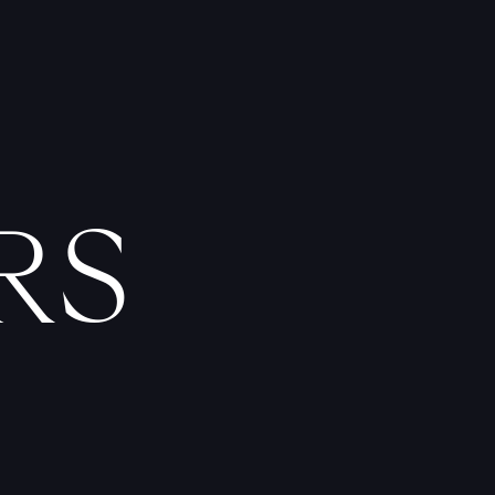
F
I
C
H
E
S
P
R
A
T
I
Q
U
E
S
RS