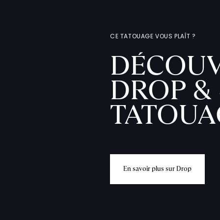
CE TATOUAGE VOUS PLAÎT ?
DÉCOUV
DROP & 
TATOUA
E
n
s
a
v
o
i
r
p
l
u
s
s
u
r
D
r
o
p