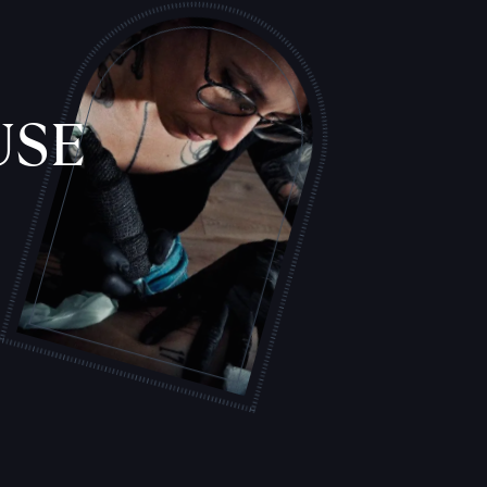
USE
L
'
A
T
E
L
I
E
R
T
A
T
O
U
E
U
R
S