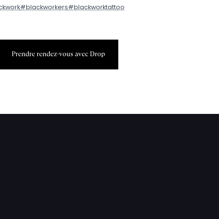
ckwork
#blackworkers
#blackworktattoo
P
r
e
n
d
r
e
r
e
n
d
e
z
-
v
o
u
s
a
v
e
c
D
r
o
p