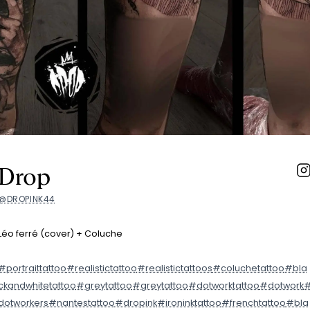
Drop
@DROPINK44
Léo ferré (cover) + Coluche
#portraittattoo
#realistictattoo
#realistictattoos
#coluchetattoo
#bla
ckandwhitetattoo
#greytattoo
#greytattoo
#dotworktattoo
#dotwork
dotworkers
#nantestattoo
#dropink
#ironinktattoo
#frenchtattoo
#bla