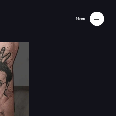
M
e
n
u