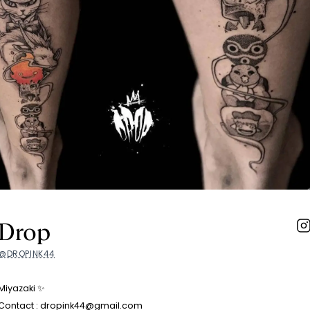
Drop
@DROPINK44
Miyazaki ✨
Contact : dropink44@gmail.com