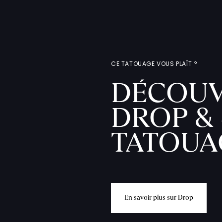
CE TATOUAGE VOUS PLAÎT ?
DÉCOUV
DROP & 
TATOUA
E
n
s
a
v
o
i
r
p
l
u
s
s
u
r
D
r
o
p