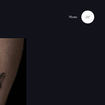
M
e
n
u