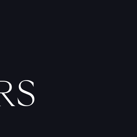
T
A
T
O
U
E
U
R
S
F
I
C
H
E
S
P
R
A
T
I
Q
U
E
S
RS