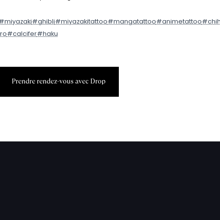
#miyazaki
#ghibli
#miyazakitattoo
#mangatattoo
#animetattoo
#chi
iro
#calcifer
#haku
P
r
e
n
d
r
e
r
e
n
d
e
z
-
v
o
u
s
a
v
e
c
D
r
o
p