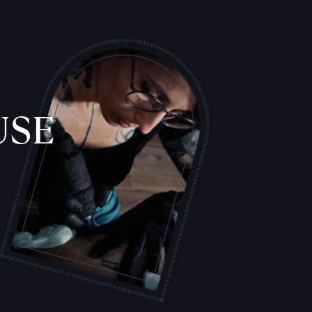
USE
L
'
A
T
E
L
I
E
R