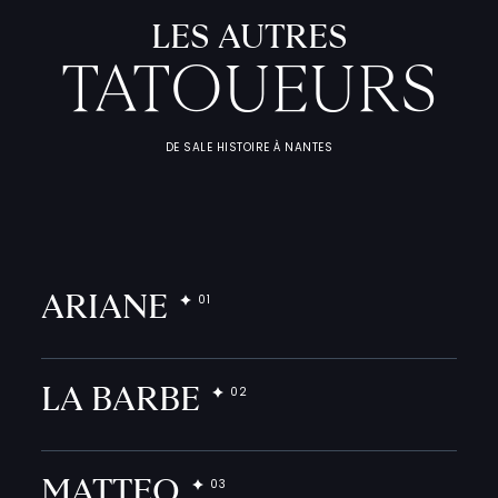
LES AUTRES
TATOUEURS
DE SALE HISTOIRE À NANTES
L
'
A
T
E
L
I
T
A
T
O
U
E
U
ARIANE
F
I
C
H
E
S
P
R
A
T
I
Q
LA BARBE
MATTEO