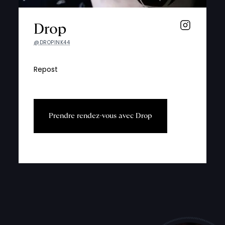
Drop
@DROPINK44
Repost
P
r
e
n
d
r
e
r
e
n
d
e
z
-
v
o
u
s
a
v
e
c
D
r
o
p