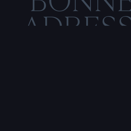
BONN
ADRES
C
M
E
N
T
I
O
N
S
L
Rencontre & tatouage,
uniquement sur rendez-vous
SALE HISTOIRE
3 RUE DE LA TOUR D'AUVERGNE,
44200 NANTES, FRANCE