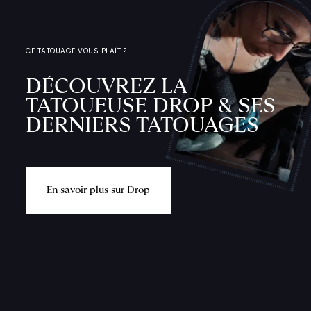
CE TATOUAGE VOUS PLAÎT ?
DÉCOUVREZ LA
TATOUEUSE DROP & SES
DERNIERS TATOUAGES
E
n
s
a
v
o
i
r
p
l
u
s
s
u
r
D
r
o
p