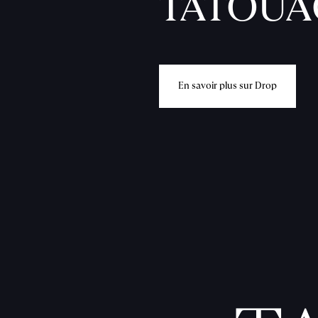
TATOUA
E
n
s
a
v
o
i
r
p
l
u
s
s
u
r
D
r
o
p