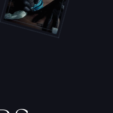
L
'
A
T
E
L
I
E
R
T
A
T
O
U
E
U
R
S
F
I
C
H
E
S
P
R
A
T
I
Q
U
E
S