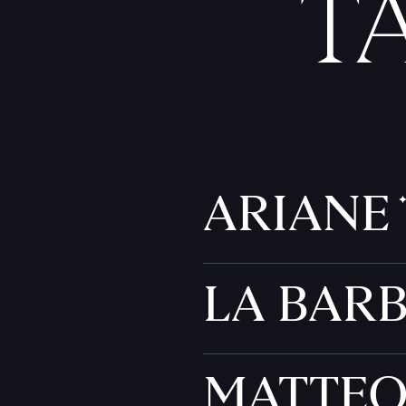
T
ARIANE
LA BAR
MATTE