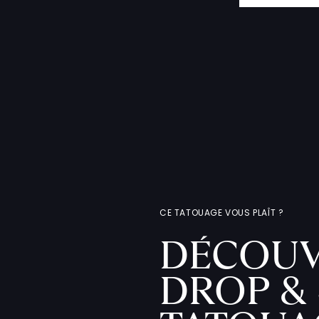
CE TATOUAGE VOUS PLAÎT ?
DÉCOUV
DROP & 