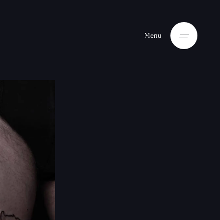
M
e
n
u