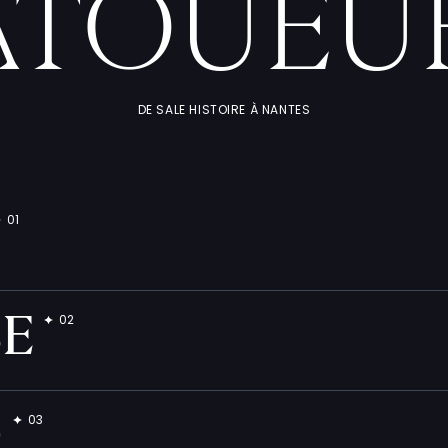
ATOUEU
DE SALE HISTOIRE À NANTES
BE
O