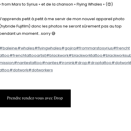
« from Mars to Syrius » et de la chanson « Flying Whales » (😍)
J’apprends petit à petit à me servir de mon nouvel appareil photo
(hybride Fujifilm) donc les photos ne seront sûrement pas au top
pendant un moment...sorry 😅
#baleine
#whales
#flyingwhales
#gojira
#frommarstosyrius
#frencht
attoo
#frenchtattooartist
#blackwork
#blackworktattoo
#blackworksu
mission
#nantestattoo
#nantes
#ironink
#drop
#droptattoo
#dotwork
attoo
#dotwork
#dotworkers
P
r
e
n
d
r
e
r
e
n
d
e
z
-
v
o
u
s
a
v
e
c
D
r
o
p