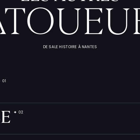
ATOUEU
DE SALE HISTOIRE À NANTES
BE