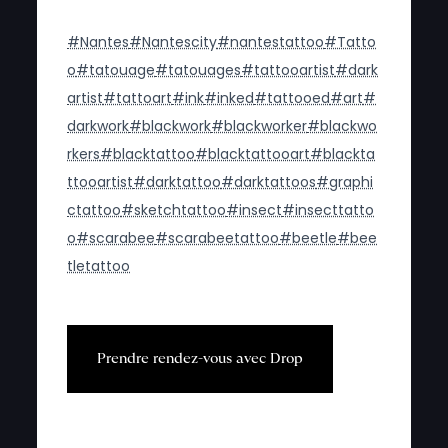
#Nantes
#Nantescity
#nantestattoo
#Tatto
o
#tatouage
#tatouages
#tattooartist
#dark
artist
#tattoart
#ink
#inked
#tattooed
#art
#
darkwork
#blackwork
#blackworker
#blackwo
rkers
#blacktattoo
#blacktattooart
#blackta
ttooartist
#darktattoo
#darktattoos
#graphi
ctattoo
#sketchtattoo
#insect
#insecttatto
o
#scarabee
#scarabeetattoo
#beetle
#bee
tletattoo
P
r
e
n
d
r
e
r
e
n
d
e
z
-
v
o
u
s
a
v
e
c
D
r
o
p