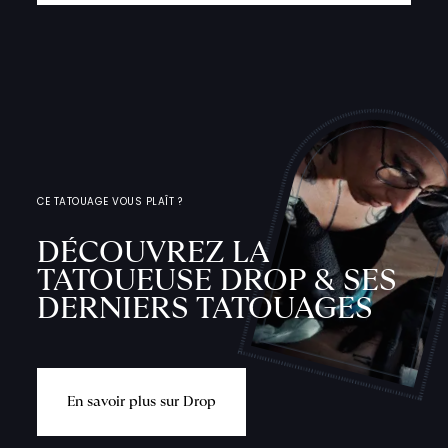
CE TATOUAGE VOUS PLAÎT ?
DÉCOUVREZ LA
TATOUEUSE DROP & SES
DERNIERS TATOUAGES
E
n
s
a
v
o
i
r
p
l
u
s
s
u
r
D
r
o
p