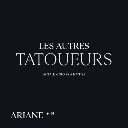
LES AUTRES
TATOUEURS
DE SALE HISTOIRE À NANTES
L
'
A
T
E
L
I
T
A
T
O
U
E
U
F
I
C
H
E
S
P
R
A
T
I
Q
U
ARIANE