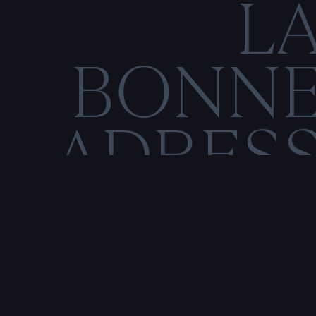
L
BONN
ADRES
C
O
M
E
N
T
I
O
N
S
L
É
Rencontre & tatouage,
uniquement sur rendez-vous