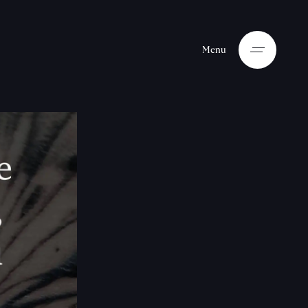
M
e
n
u