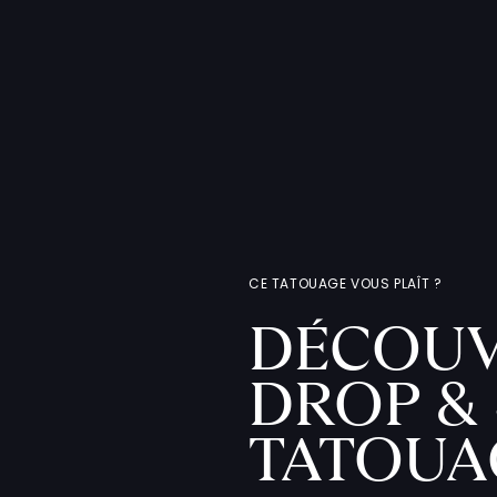
CE TATOUAGE VOUS PLAÎT ?
DÉCOUV
DROP & 
TATOUA