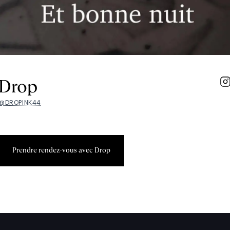
Drop
@DROPINK44
P
r
e
n
d
r
e
r
e
n
d
e
z
-
v
o
u
s
a
v
e
c
D
r
o
p