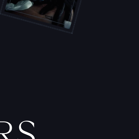
L
'
A
T
E
L
I
E
R
T
A
T
O
U
E
U
R
S
F
I
C
H
E
S
P
R
A
T
I
Q
U
E
S
RS