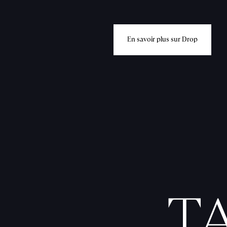
E
n
s
a
v
o
i
r
p
l
u
s
s
u
r
D
r
o
p
T